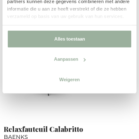
€ 2.649,00
partners kunnen deze gegevens combineren met andere
informatie die u aan ze heeft verstrekt of die ze hebben
verzameld op basis van uw gebruik van hun services.
Alles toestaan
Aanpassen
Weigeren
Relaxfauteuil Calabritto
BAENKS