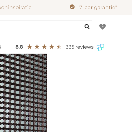
oninspiratie
7 jaar garantie*
0
8.8
335 reviews
N