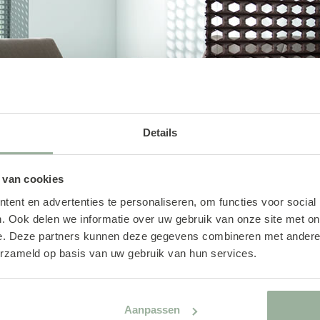
Details
 van cookies
ent en advertenties te personaliseren, om functies voor social
. Ook delen we informatie over uw gebruik van onze site met on
ERVICE
CONTACT
e. Deze partners kunnen deze gegevens combineren met andere i
erzameld op basis van uw gebruik van hun services.
n afhalen
035 60 110 04
en retourneren
Ma t/m za telefonisch bere
service
info@middelmanwonen.
Aanpassen