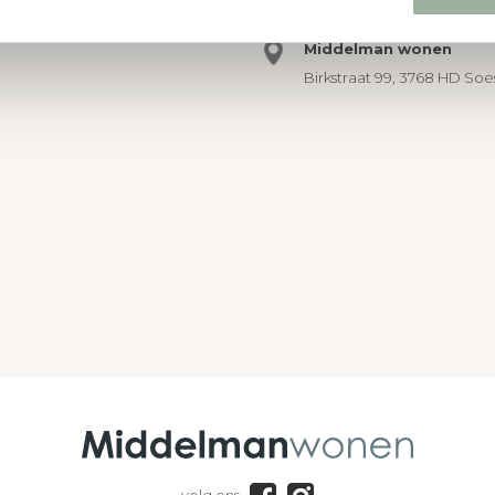
Binnen 2 werkdagen react
Middelman wonen
Birkstraat 99, 3768 HD Soe