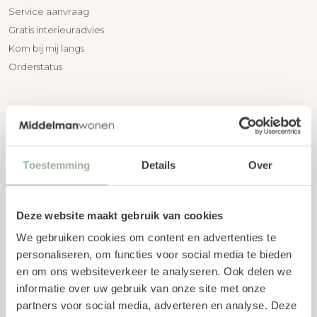
Service aanvraag
Gratis interieuradvies
Kom bij mij langs
Orderstatus
KLANTENSERVICE
Bezorgen en afhalen
Toestemming
Details
Over
Annuleren en retourneren
Garantie & service
Deze website maakt gebruik van cookies
We gebruiken cookies om content en advertenties te
personaliseren, om functies voor social media te bieden
en om ons websiteverkeer te analyseren. Ook delen we
CONTACT
informatie over uw gebruik van onze site met onze
035 60 110 04
partners voor social media, adverteren en analyse. Deze