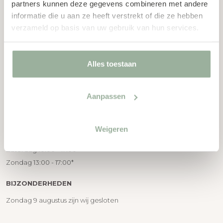
Ma t/m za telefonisch bereikbaar
partners kunnen deze gegevens combineren met andere
informatie die u aan ze heeft verstrekt of die ze hebben
info@middelmanwonen.nl
verzameld op basis van uw gebruik van hun services.
Binnen 2 werkdagen reactie
Middelman wonen
Alles toestaan
Birkstraat 99, 3768 HD Soest
Aanpassen
OPENINGSTIJDEN
Maandag 13:00 - 18:00
Weigeren
Di t/m Vrij 10:00 - 18:00
Zaterdag 10:00 - 17:00
Zondag 13:00 - 17:00*
BIJZONDERHEDEN
Zondag 9 augustus zijn wij gesloten