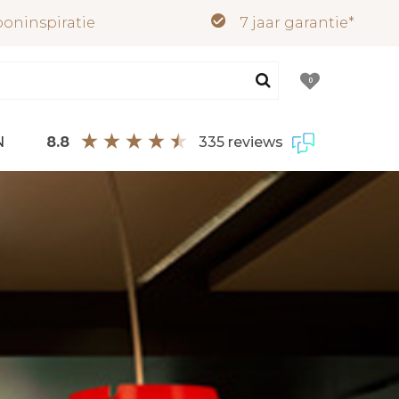
oninspiratie
7 jaar garantie*
0
8.8
335 reviews
N