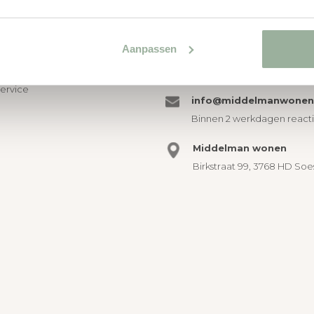
ERVICE
CONTACT
Aanpassen
n afhalen
035 60 110 04
en retourneren
Ma t/m za telefonisch bere
service
info@middelmanwonen.
Binnen 2 werkdagen react
Middelman wonen
Birkstraat 99, 3768 HD Soe