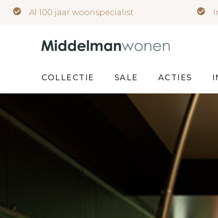
Al 100 jaar woonspecialist
I
COLLECTIE
SALE
ACTIES
I