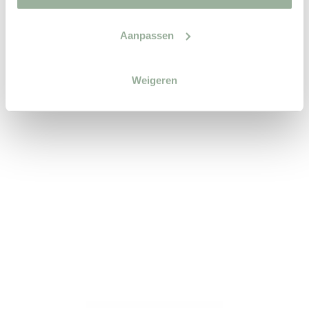
Luxueus genieten! De Montèl
Brooke is dé perfecte
Aanpassen
loungebank om tijd door te
brengen met je familie of
Weigeren
vrienden - of om gewoon
helemaal voor jezelf ...