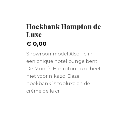
Hoekbank Hampton de
Luxe
€ 0,00
Showroommodel Alsof je in
een chique hotellounge bent!
De Montèl Hampton Luxe heet
niet voor niks zo. Deze
hoekbank is topluxe en de
crème de la cr...