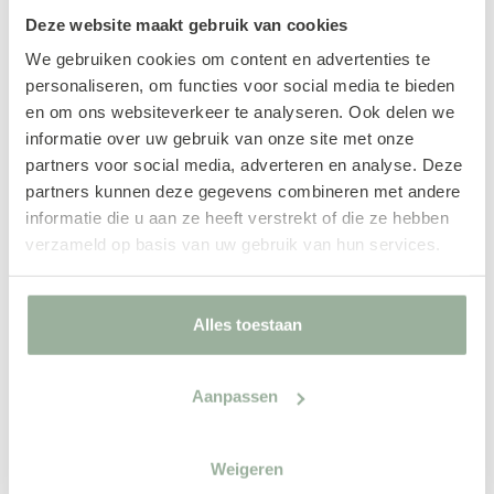
Wandkast Fushion
Deze website maakt gebruik van cookies
€ 729,00
We gebruiken cookies om content en advertenties te
personaliseren, om functies voor social media te bieden
Het stijlvolle design maakt de
en om ons websiteverkeer te analyseren. Ook delen we
wandkast van Feelings een
informatie over uw gebruik van onze site met onze
echte aanwinst voor het
partners voor social media, adverteren en analyse. Deze
interieur! Deze hoge wandkast
partners kunnen deze gegevens combineren met andere
beschikt over twee open
informatie die u aan ze heeft verstrekt of die ze hebben
vakken en twee ...
verzameld op basis van uw gebruik van hun services.
Alles toestaan
Aanpassen
Weigeren