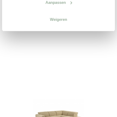
Aanpassen
vormgeving. Het luchtige
ontwerp voorziet u van een
comfortabele zit dankzij de
Weigeren
hoogwaardige ...