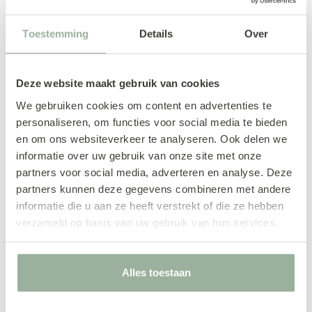
Toestemming
Details
Over
Deze website maakt gebruik van cookies
We gebruiken cookies om content en advertenties te
personaliseren, om functies voor social media te bieden
en om ons websiteverkeer te analyseren. Ook delen we
informatie over uw gebruik van onze site met onze
partners voor social media, adverteren en analyse. Deze
partners kunnen deze gegevens combineren met andere
informatie die u aan ze heeft verstrekt of die ze hebben
Relaxfauteuil Dakota,
verzameld op basis van uw gebruik van hun services.
Large
€ 0,00
Alles toestaan
Montèl relaxfauteuil Dakota
bevat een moderne, tijdloze