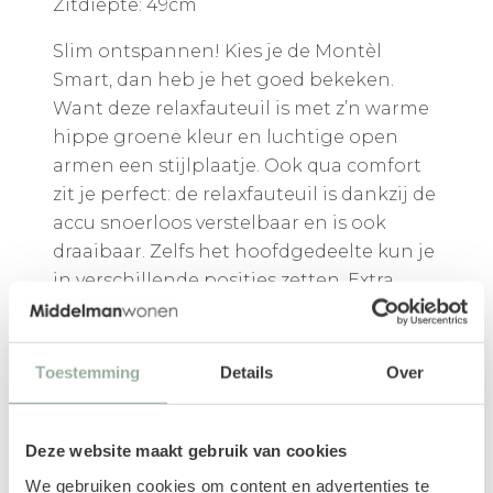
Zitdiepte: 49cm
Slim ontspannen! Kies je de Montèl
Smart, dan heb je het goed bekeken.
Want deze relaxfauteuil is met z’n warme
hippe groene kleur en luchtige open
armen een stijlplaatje. Ook qua comfort
zit je perfect: de relaxfauteuil is dankzij de
accu snoerloos verstelbaar en is ook
draaibaar. Zelfs het hoofdgedeelte kun je
in verschillende posities zetten. Extra
relaxed: tijdens het verstellen van de rug
bewegen de armleuningen mee. Zo
blijven je armen altijd perfect
Toestemming
Details
Over
ondersteund. Krantje of tablet en/of een
koffie erbij?
Deze website maakt gebruik van cookies
We gebruiken cookies om content en advertenties te