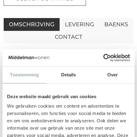
OMSCHRIJVING
LEVERING
BAENKS
CONTACT
De eetkamerstoel Amore, terug van
weggeweest. Deze lichte, comfortabele
eetkamerstoel is naast de moderne
Toestemming
Details
Over
eetkamer ook zeer geschikt als
kantinestoel of restaurantstoel.
Deze website maakt gebruik van cookies
We gebruiken cookies om content en advertenties te
Breedte: 49
personaliseren, om functies voor social media te bieden
en om ons websiteverkeer te analyseren. Ook delen we
Diepte: 48,5
informatie over uw gebruik van onze site met onze
partners voor social media, adverteren en analyse. Deze
Hoogte: 84