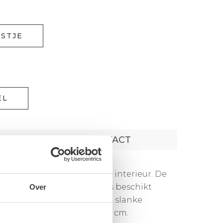
JSTJE
EL
CONTACT
armte en stijl toe aan ieder interieur. De
bel aanvoelt. Eén zitplaats beschikt
Over
un voor nog meer gemak. De slanke
gen: H88 × B294 × D95/234 cm.