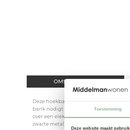
OMSCHRIJVING
Deze hoekbank straalt rust en elegantie u
bank nodigt uit om heerlijk te ontspann
Toestemming
over een elektrische relaxfunctie, die
zwarte metalen poten van 12 cm hoog g
Deze website maakt gebruik