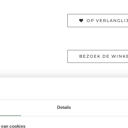
OP VERLANGLI
BEZOEK DE WINK
LEVERING
BAENKS
it. Bekleed in de stof Muro (kleur Desert) voegt hij w
en, met een zit die zowel ondersteunend als comforta
Details
 kan worden uitgebreid met een bijpassende hoofdste
even het ontwerp een subtiel modern accent. Afmetin
 van cookies