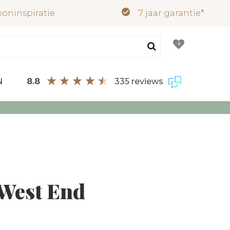
oninspiratie
7 jaar garantie*
0
8.8
335 reviews
N
West End