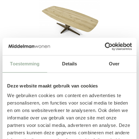
Toestemming
Details
Over
Eetkamertafel Flow
Deze website maakt gebruik van cookies
€ 1.599,00
We gebruiken cookies om content en advertenties te
Afmetingen: 260x74x100
personaliseren, om functies voor social media te bieden
en om ons websiteverkeer te analyseren. Ook delen we
Materiaal: Eiken naturel Poten:
informatie over uw gebruik van onze site met onze
Anodic brown metaal Vorm:
partners voor social media, adverteren en analyse. Deze
Deens Ook verkrijgbaar in
partners kunnen deze gegevens combineren met andere
rond en rechthoekig....