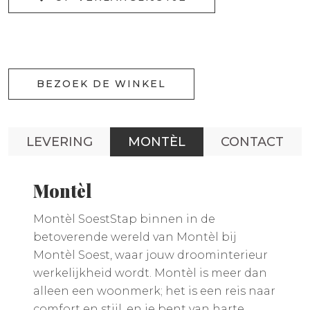
BEZOEK DE WINKEL
LEVERING
MONTÈL
CONTACT
Montèl
Montèl SoestStap binnen in de
betoverende wereld van Montèl bij
Montèl Soest, waar jouw droominterieur
werkelijkheid wordt. Montèl is meer dan
alleen een woonmerk; het is een reis naar
comfort en stijl, en je bent van harte