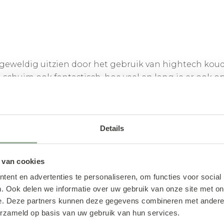
 geweldig uitzien door het gebruik van hightech kouds
e schuim ook fantastisch, hoe veel en lang je er ook op 
antelfunctie maken deze fauteuil extra ontspannen. M
 ’m een frisse, naturel uitstraling. Comfort chic!
Details
 van cookies
ent en advertenties te personaliseren, om functies voor social
. Ook delen we informatie over uw gebruik van onze site met on
e. Deze partners kunnen deze gegevens combineren met andere i
erzameld op basis van uw gebruik van hun services.