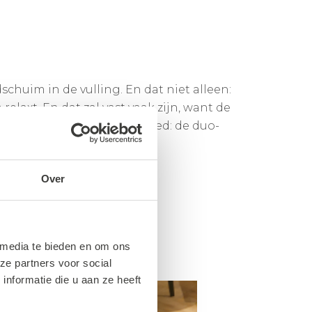
chuim in de vulling. En dat niet alleen:
relaxt. En dat zal vast vaak zijn, want de
et de stijl zit het ook goed: de duo-
Over
 media te bieden en om ons
ze partners voor social
nformatie die u aan ze heeft