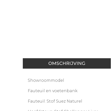
OMSCHRIJVING
Showroommodel
Fauteuil en voetenbank
Fauteuil: Stof Suez Naturel