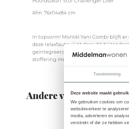
Hoofdsteun: Stof Challenger Liver
Afm:
76x114x84 cm
In topvorm! Montèl Yani Combi blijft er
deze relaxfauteuil zit door dit bijzonder
geïntegreerde hoofdsteun, kuipvorm en k
stoffering met beige en bruine stof geven
Toestemming
Andere van
Deze website maakt gebruik
We gebruiken cookies om cont
websiteverkeer te analyseren
media, adverteren en analys
verstrekt of die ze hebben v