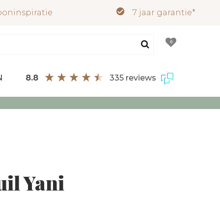
oninspiratie
7 jaar garantie*
0
8.8
335 reviews
N
il Yani