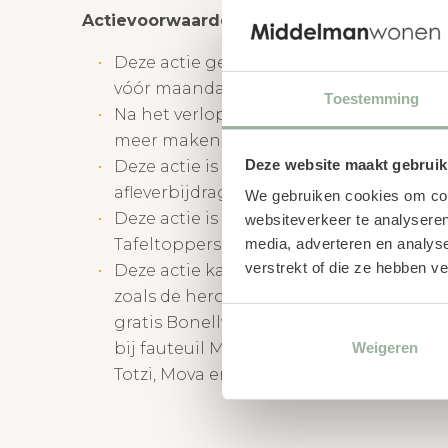
Actievoorwaarden:
Deze actie geldt niet op bestellingen di
vóór maandag 18 september 2025.
Toestemming
Na het verlopen van de actieperiode ka
meer maken op deze actie.
Deze website maakt gebruik
Deze actie is niet geldig op Ultra Prem
afleverbijdrage.
We gebruiken cookies om cont
Deze actie is niet geldig op Bank-, Faute
websiteverkeer te analyseren
Tafeltoppers zoals getoond.
media, adverteren en analys
verstrekt of die ze hebben v
Deze actie kan niet gecombineerd wor
zoals de heropeningsacties in Montèl 
gratis Bonellvering optie bij Montèl Sn
Weigeren
bij fauteuil Montèl Lucille, introductie
Totzi, Mova en Carmo.