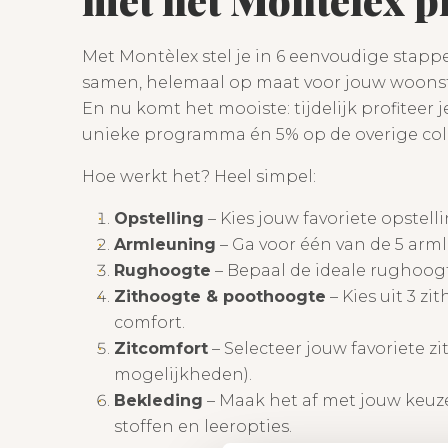
Met Montèlex stel je in 6 eenvoudige stapp
samen, helemaal op maat voor jouw woonst
En nu komt het mooiste: tijdelijk profiteer j
unieke programma én 5% op de overige coll
Hoe werkt het? Heel simpel:
Opstelling
– Kies jouw favoriete opstelli
Armleuning
– Ga voor één van de 5 arm
Rughoogte
– Bepaal de ideale rughoogte
Zithoogte & poothoogte
– Kies uit 3 z
comfort.
Zitcomfort
– Selecteer jouw favoriete zi
mogelijkheden).
Bekleding
– Maak het af met jouw keuze 
stoffen en leeropties.