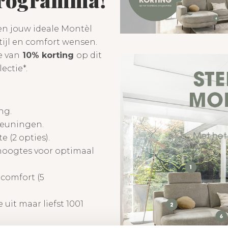
en jouw ideale Montèl
ijl en comfort wensen.
e van
10% korting
op dit
ectie*.
ng.
leuningen.
 (2 opties).
ithoogtes voor optimaal
tcomfort (5
uit maar liefst 1001