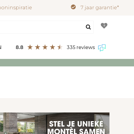
oninspiratie
7 jaar garantie*
0
8.8
335 reviews
N