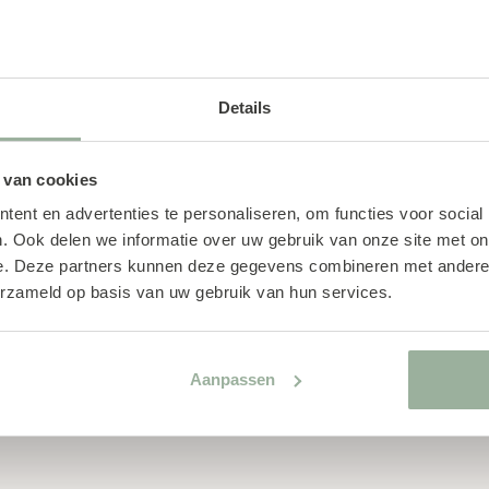
e reeds geplaatst zijn
Details
n je geen aanspraak
 van cookies
ium Care & de
ent en advertenties te personaliseren, om functies voor social
uil-, Stoel- en
. Ook delen we informatie over uw gebruik van onze site met on
e. Deze partners kunnen deze gegevens combineren met andere i
erzameld op basis van uw gebruik van hun services.
den met andere acties
Son en Rotterdam, de
ake, de gratis voetenbank
Aanpassen
korting bij de modellen