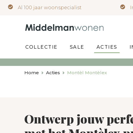
Al 100 jaar woonspecialist
I
COLLECTIE
SALE
ACTIES
I
Home
Acties
Montèl Montèlex
Ontwerp jouw perf
met het Montèlex 